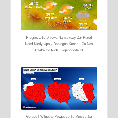
Prognoza 16 Dniowa Najwiekszy Zar Przed
Nami Kiedy Upaly Dobiegna Konca I Co Nas
Czeka Po Nich Twojapogoda Pl
Gorace I Wilgotne Powietrze To Mieszanka