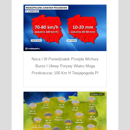
Noca I W Poniedzialek Przejda Wichury
Burze I Ulewy Porywy Wiatru Moga
Przekraczac 100 Km H Twojapogoda Pl