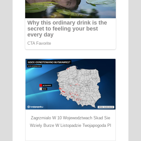
Zagrzmialo W 10 Wojewodztwach Skad Sie
Wziely Burze W Listopadzie Twojapogoda Pl