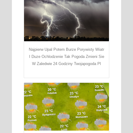
Najpierw Upal Potem Burze Porywisty Wiatr
I Duze Ochlodzenie Tak Pogoda Zmieni Sie
W Zaledwie 24 Godziny Twojapogoda Pl